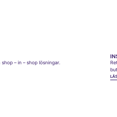
IN
 shop – in – shop lösningar.
Ret
but
LÄ