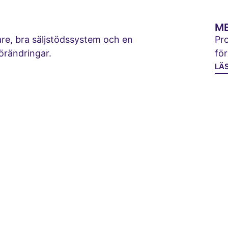
M
jare, bra säljstödssystem och en
Pro
förändringar.
för
LÄ